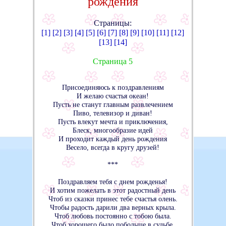
рождения
Страницы:
[1]
[2]
[3]
[4]
[5]
[6]
[7]
[8]
[9]
[10]
[11]
[12]
[13]
[14]
Страница 5
Присоединяюсь к поздравлениям
И желаю счастья океан!
Пусть не станут главным развлечением
Пиво, телевизор и диван!
Пусть влекут мечта и приключения,
Блеск, многообразие идей
И проходит каждый день рождения
Весело, всегда в кругу друзей!
***
Поздравляем тебя с днем рожденья!
И хотим пожелать в этот радостный день
Чтоб из сказки принес тебе счастья олень.
Чтобы радость дарили два верных крыла.
Чтоб любовь постоянно с тобою была.
Чтоб хорошего было побольше в судьбе.