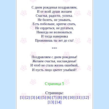
С днем рожденья поздравляем,
И от всей души желаем
Счастья, радости, успеха.
Не болеть, не унывать,
Есть побольше, крепче спать,
Не сердиться, не ругаться,
Никогда не волноваться.
И тогда наверняка
Проживешь ты лет до ста!
***
Поздравляем с днем рожденья!
Желаем счастья, наслажденья!
И чтоб не стала жизнь ошибкой,
И пусть лицо цветет улыбкой!
Страница 5
Страницы:
[1]
[2]
[3]
[4]
[5]
[6]
[7]
[8]
[9]
[10]
[11]
[12]
[13]
[14]