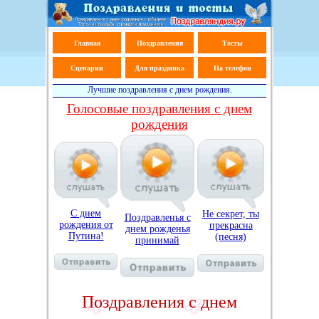
Главная
Поздравления
Тосты
Сценарии
Для праздника
На телефон
Лучшие поздравления с днем рождения.
Голосовые поздравления с днем
рождения
С днем
Не секрет, ты
Поздравленья с
рождения от
прекрасна
днем рожденья
Путина!
(песня)
принимай
Поздравления с днем