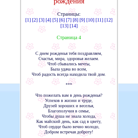
рождения
Страницы:
[1]
[2]
[3]
[4]
[5]
[6]
[7]
[8]
[9]
[10]
[11]
[12]
[13]
[14]
Страница 4
С днем рожденья тебя поздравляем,
Счастья, мира, здоровья желаем.
Чтоб сбывались мечты,
Была удача во всем,
Чтоб радость всегда находила твой дом.
***
Что пожелать вам в день рожденья?
Успехов в жизни и труде,
Друзей хороших и веселья,
Благополучия в семье,
Чтобы душа не знала холода,
Как майский день, как сад в цвету,
Чтоб сердце было вечно молодо,
Добром встречая доброту!