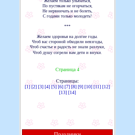
Желаем только улыбаться,
По пустякам не огорчаться,
Не нервничать и не болеть,
С годами только молодеть!
***
Желаем здоровья на долгие годы.
Чтоб вас стороной обходили невзгоды,
Чтоб счастье и радость не знали разлуки,
Чтоб душу согрели вам дети и внуки.
Страница 4
Страницы:
[1]
[2]
[3]
[4]
[5]
[6]
[7]
[8]
[9]
[10]
[11]
[12]
[13]
[14]
Праздники