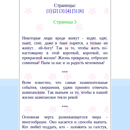
Страницы:
[1]
[2]
[3]
[4]
[5]
[6]
Страница 3
Некоторые люди вроде живут - ходят, едят,
пьют, спят, даже в бане парятся, а только не
живут... ей-богу! Так за то, чтобы жить по-
настоящему в этой короткой, короткой, но
прекрасной жизни! Жизнь прекрасна, отбросьте
сомненья! Пьем за нас и за радость мгновенья!
***
Всем известно, что самые знаменательные
события, свершения, удачи принято отмечать
шампанским. Так выпьем за то, чтобы в нашей
жизни шампанское текло рекой
***
Основная черта развивающегося мира -
многообразие. Оно касается и способа выпить.
Кто любит поддать, кто - заложить за галстук,