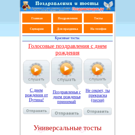
Главная
Поздравления
Тосты
Сценарии
Для праздника
На телефон
Красивые тосты.
Голосовые поздравления с днем
рождения
С днем
Не секрет, ты
Поздравленья с
рождения от
прекрасна
днем рожденья
Путина!
(песня)
принимай
Универсальные тосты