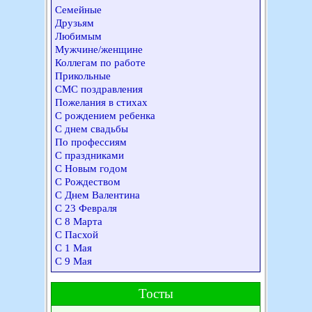
Семейные
Друзьям
Любимым
Мужчине/женщине
Коллегам по работе
Прикольные
СМС поздравления
Пожелания в стихах
С рождением ребенка
С днем свадьбы
По профессиям
С праздниками
С Новым годом
С Рождеством
С Днем Валентина
С 23 Февраля
С 8 Марта
С Пасхой
С 1 Мая
С 9 Мая
Тосты