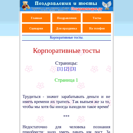
Главная
Поздравления
Тосты
Сценарии
Для праздника
На телефон
Корпоративные тосты.
Корпоративные тосты
Страницы:
[1]
[2]
[3]
Страница 1
Трудиться - значит зарабатывать деньги и не
иметь времени их тратить. Так выпьем же за то,
чтобы мы хотя бы иногда находили такое время!
***
Недостаточно для человека познания
приобрести; надо уметь давать им рост. За