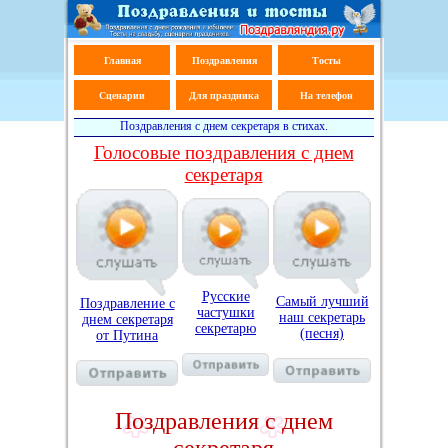
Главная
Поздравления
Тосты
Сценарии
Для праздника
На телефон
Поздравления с днем секретаря в стихах.
Голосовые поздравления с днем
секретаря
Русские
Самый лучший
Поздравление с
частушки
наш секретарь
днем секретаря
секретарю
(песня)
от Путина
Поздравления с днем