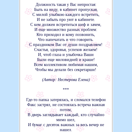
Должность такая у Вас непростая:
Быть на виду, в кабинет пропуская,
С милой улыбкою каждого встретить,
И не забыть про уют в кабинете.
С кем должен встретиться шеф и зачем,
И еще множество разных проблем:
Кто приходил и кому позвонить,
Что напечатать и что говорить.
С праздником Вас от души поздравляем!
Счастья, здоровья, успехов желаем!
И, чтоб глаза и улыбочка Ваши
Были еще миловидней и краше!
Всем коллективом любимая нашим,
Чтобы мы делали без секретарши!
(Автор: Нестерова Елена)
***
Где-то папка затерялась, и сломался телефон
Факс застрял, не состоялась встреча важная
потом,
В дверь заглядывает каждый, кто случайно
мимо шел,
И бумаг с десяток важных за весь вечер не
нашел.