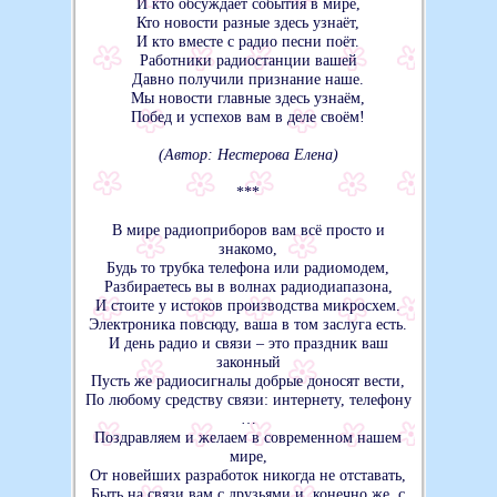
И кто обсуждает события в мире,
Кто новости разные здесь узнаёт,
И кто вместе с радио песни поёт.
Работники радиостанции вашей
Давно получили признание наше.
Мы новости главные здесь узнаём,
Побед и успехов вам в деле своём!
(Автор: Нестерова Елена)
***
В мире радиоприборов вам всё просто и
знакомо,
Будь то трубка телефона или радиомодем,
Разбираетесь вы в волнах радиодиапазона,
И стоите у истоков производства микросхем.
Электроника повсюду, ваша в том заслуга есть.
И день радио и связи – это праздник ваш
законный
Пусть же радиосигналы добрые доносят вести,
По любому средству связи: интернету, телефону
…
Поздравляем и желаем в современном нашем
мире,
От новейших разработок никогда не отставать,
Быть на связи вам с друзьями и, конечно же, с