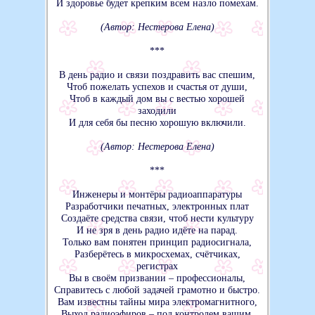
И здоровье будет крепким всем назло помехам.
(Автор: Нестерова Елена)
***
В день радио и связи поздравить вас спешим,
Чтоб пожелать успехов и счастья от души,
Чтоб в каждый дом вы с вестью хорошей
заходили
И для себя бы песню хорошую включили.
(Автор: Нестерова Елена)
***
Инженеры и монтёры радиоаппаратуры
Разработчики печатных, электронных плат
Создаёте средства связи, чтоб нести культуру
И не зря в день радио идёте на парад.
Только вам понятен принцип радиосигнала,
Разберётесь в микросхемах, счётчиках,
регистрах
Вы в своём призвании – профессионалы,
Справитесь с любой задачей грамотно и быстро.
Вам известны тайны мира электромагнитного,
Выход радиоэфиров – под контролем вашим.