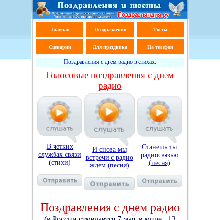
Главная
Поздравления
Тосты
Сценарии
Для праздника
На телефон
Поздравления с днем радио в стихах.
Голосовые поздравления с днем
радио
В четких
Станешь ты
И снова мы
службах связи
радиосвязью
встречи с радио
(стихи)
(песня)
ждем (песня)
Поздравления с днем радио
(в России отмечается 7 мая, в мире - 13