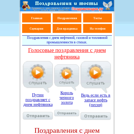
Главная
Поздравления
Тосты
Сценарии
Для праздника
На телефон
Поздравления с днем нефтяной, газовой и топливной
промышленности в стихах.
Голосовые поздравления с днем
нефтяника
Король
Путин
Ведь если есть в
черного
поздравляет с
запасе нефть
золота
днем нефтяника
(песня)
Поздравления c днем