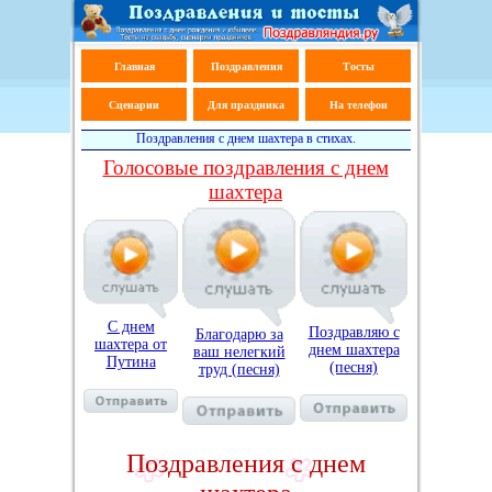
Главная
Поздравления
Тосты
Сценарии
Для праздника
На телефон
Поздравления с днем шахтера в стихах.
Голосовые поздравления с днем
шахтера
С днем
Поздравляю с
Благодарю за
шахтера от
днем шахтера
ваш нелегкий
Путина
(песня)
труд (песня)
Поздравления с днем