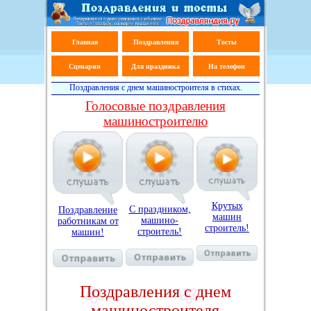
Главная
Поздравления
Тосты
Сценарии
Для праздника
На телефон
Поздравления с днем машиностроителя в стихах.
Голосовые поздравления
машиностроителю
Крутых
С праздником,
Поздравление
машин
машино-
работникам от
строитель!
строитель!
машин!
Поздравления с днем
машиностроителя