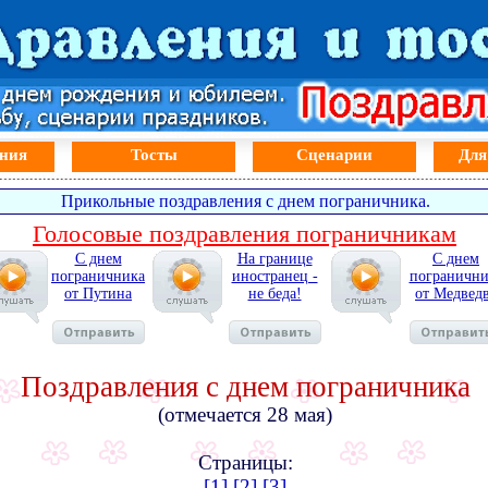
ния
Тосты
Сценарии
Для
Прикольные поздравления с днем пограничника.
Голосовые поздравления пограничникам
С днем
На границе
С днем
пограничника
иностранец -
погранични
от Путина
не беда!
от Медвед
Поздравления с днем пограничника
(отмечается 28 мая)
Страницы:
[1]
[2]
[3]