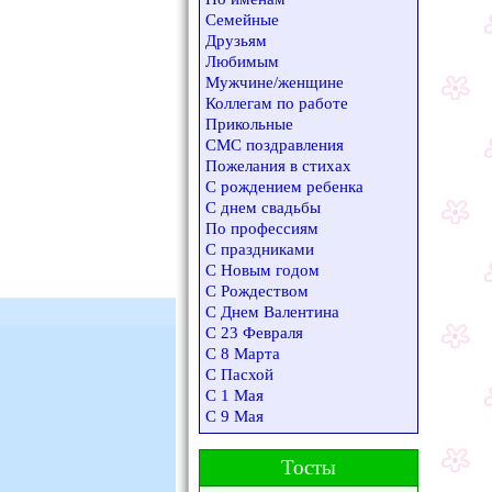
Семейные
Друзьям
Любимым
Мужчине/женщине
Коллегам по работе
Прикольные
СМС поздравления
Пожелания в стихах
С рождением ребенка
С днем свадьбы
По профессиям
С праздниками
С Новым годом
С Рождеством
С Днем Валентина
С 23 Февраля
С 8 Марта
С Пасхой
С 1 Мая
С 9 Мая
Тосты