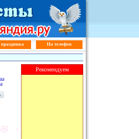
 праздника
На телефон
Рекомендуем
ка
ва