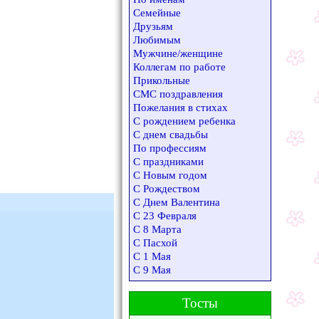
Семейные
Друзьям
Любимым
Мужчине/женщине
Коллегам по работе
Прикольные
СМС поздравления
Пожелания в стихах
С рождением ребенка
С днем свадьбы
По профессиям
С праздниками
С Новым годом
С Рождеством
С Днем Валентина
С 23 Февраля
С 8 Марта
С Пасхой
С 1 Мая
С 9 Мая
Тосты