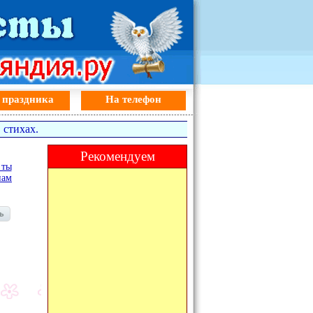
 праздника
На телефон
 стихах.
Рекомендуем
 ты
нам