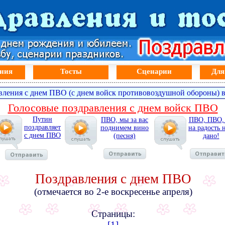
ния
Тосты
Сценарии
Для
вления с днем ПВО (с днем войск противовоздушной обороны) в
Голосовые поздравления с днем войск ПВО
Путин
ПВО, мы за вас
ПВО, ПВО,
поздравляет
поднимем вино
на радость 
с днем ПВО
(песня)
дано!
Поздравления с днем ПВО
(отмечается во 2-е воскресенье апреля)
Страницы:
[1]