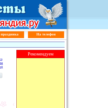
 праздника
На телефон
Рекомендуем
со
ым
я)