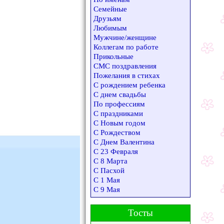
Семейные
Друзьям
Любимым
Мужчине/женщине
Коллегам по работе
Прикольные
СМС поздравления
Пожелания в стихах
С рождением ребенка
С днем свадьбы
По профессиям
С праздниками
С Новым годом
С Рождеством
С Днем Валентина
С 23 Февраля
С 8 Марта
С Пасхой
С 1 Мая
С 9 Мая
Тосты