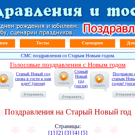
ния
Тосты
Сценарии
Для
СМС поздравления со Старым Новым годом.
Голосовые поздравления с Новым годом
Старый
Старый Новый год
Поздравлю 
Новый
снова в гости к нам
старым Нов
год
идет! (песня)
годом! (песн
(песня)
Поздравления на Старый Новый год
Страницы:
[1]
[2]
[3]
[4]
[5]