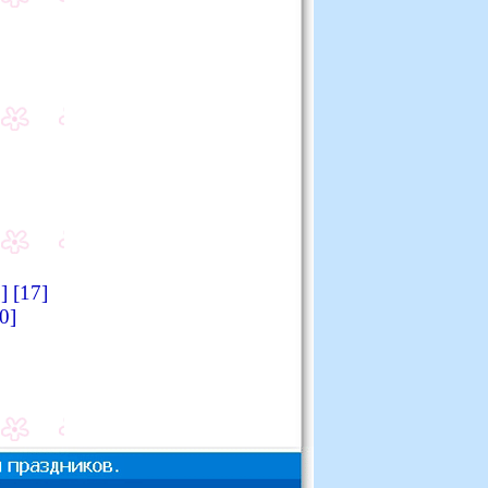
]
[17]
0]