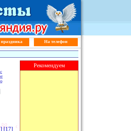
 праздника
На телефон
Рекомендуем
 с
от
го
]
[17]