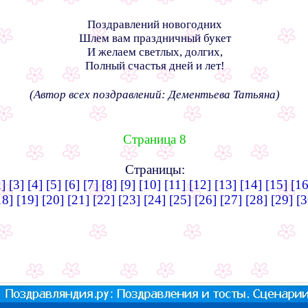
Поздравлений новогодних
Шлем вам праздничный букет
И желаем светлых, долгих,
Полный счастья дней и лет!
(Автор всех поздравлений: Дементьева Татьяна)
Страница 8
Страницы:
2]
[3]
[4]
[5]
[6]
[7]
[8]
[9]
[10]
[11]
[12]
[13]
[14]
[15]
[16
18]
[19]
[20]
[21]
[22]
[23]
[24]
[25]
[26]
[27]
[28]
[29]
[3