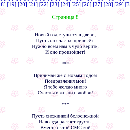
18]
[19]
[20]
[21]
[22]
[23]
[24]
[25]
[26]
[27]
[28]
[29]
[3
Страница 8
Новый год стучится в двери,
Пусть он счастье принесёт!
Нужно всем нам в чудо верить,
И оно произойдёт!
***
Принимай же с Новым Годом
Поздравления мои!
Я тебе желаю много
Счастья в жизни и любви!
***
Пусть снежинкой белоснежной
Навсегда растает грусть.
Вместе с этой СМС-кой