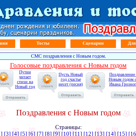
ния
Тосты
Сценарии
Для
СМС поздравления с Новым годом.
Голосовые поздравления с Новым годом
Путин
Пусть Новый
Поздравление
читает
год счастье
Новым годом 
стихи на
несет (песня)
Ивана Грозно
Новый год
Поздравления с Новым годом
Страницы:
2]
[3]
[4]
[5]
[6]
[7]
[8]
[9]
[10]
[11]
[12]
[13]
[14]
[15]
[16