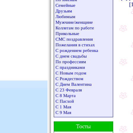
[
Семейные
Друзьям
Любимым
Мужчине/женщине
Коллегам по работе
Прикольные
СМС поздравления
Пожелания в стихах
С рождением ребенка
С днем свадьбы
По профессиям
С праздниками
С Новым годом
С Рождеством
С Днем Валентина
С 23 Февраля
С 8 Марта
С Пасхой
С 1 Мая
С 9 Мая
Тосты