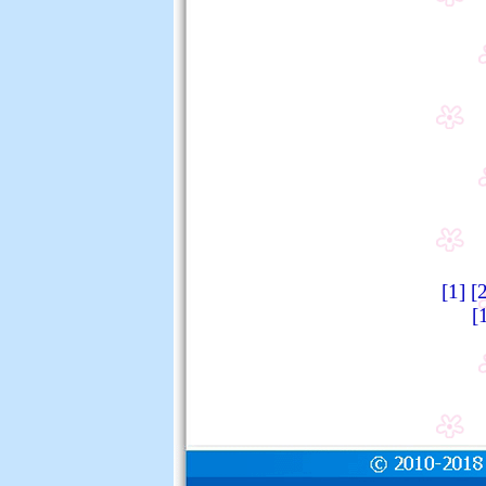
[1]
[
[