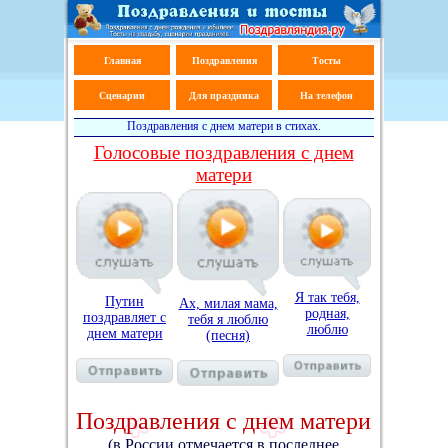
Главная
Поздравления
Тосты
Сценарии
Для праздника
На телефон
Поздравления с днем матери в стихах.
Голосовые поздравления с днем
матери
Я так тебя,
Путин
Ах, милая мама,
родная,
поздравляет с
тебя я люблю
люблю
днем матери
(песня)
Поздравления с днем матери
(в России отмечается в последнее