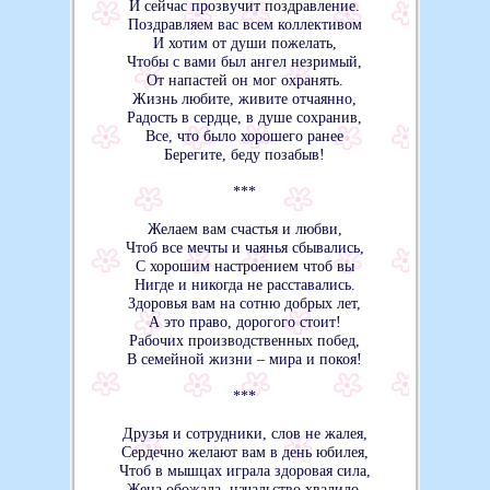
И сейчас прозвучит поздравление.
Поздравляем вас всем коллективом
И хотим от души пожелать,
Чтобы с вами был ангел незримый,
От напастей он мог охранять.
Жизнь любите, живите отчаянно,
Радость в сердце, в душе сохранив,
Все, что было хорошего ранее
Берегите, беду позабыв!
***
Желаем вам счастья и любви,
Чтоб все мечты и чаянья сбывались,
С хорошим настроением чтоб вы
Нигде и никогда не расставались.
Здоровья вам на сотню добрых лет,
А это право, дорогого стоит!
Рабочих производственных побед,
В семейной жизни – мира и покоя!
***
Друзья и сотрудники, слов не жалея,
Сердечно желают вам в день юбилея,
Чтоб в мышцах играла здоровая сила,
Жена обожала, начальство хвалило,