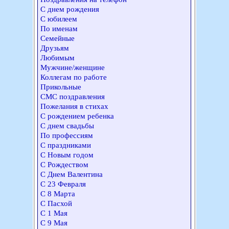
С днем рождения
С юбилеем
По именам
Семейные
Друзьям
Любимым
Мужчине/женщине
Коллегам по работе
Прикольные
СМС поздравления
Пожелания в стихах
С рождением ребенка
С днем свадьбы
По профессиям
С праздниками
С Новым годом
С Рождеством
С Днем Валентина
С 23 Февраля
С 8 Марта
С Пасхой
С 1 Мая
С 9 Мая