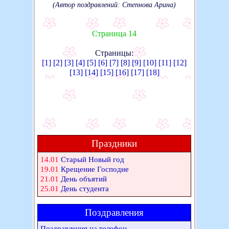
(Автор поздравлений: Степнова Арина)
Страница 14
Страницы:
[1]
[2]
[3]
[4]
[5]
[6]
[7]
[8]
[9]
[10]
[11]
[12]
[13]
[14]
[15]
[16]
[17]
[18]
Праздники
14.01
Старый Новый год
19.01
Крещение Господне
21.01
День объятий
25.01
День студента
Поздравления
Поздравления на телефон