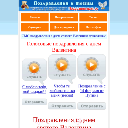
Главная
Поздравления
Тосты
Сценарии
Для праздника
На телефон
СМС поздравления с днем святого Валентина прикольные.
Голосовые поздравления с днем
Валентина
Чтобы ты
Поздравление с
Я люблю тебя,
любила только
14 февраля от
мой сладкий!
меня (песня)
Путина
Поздравления с днем
святого Валентина