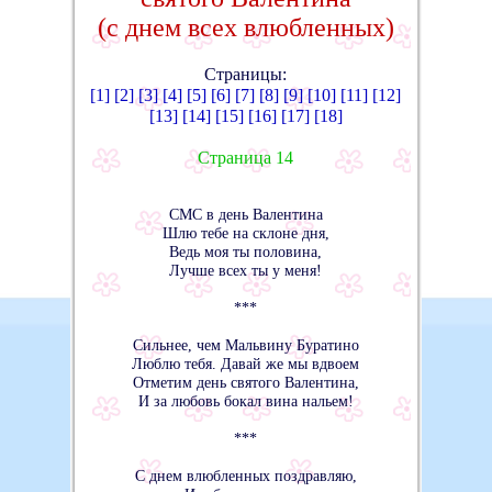
(с днем всех влюбленных)
Страницы:
[1]
[2]
[3]
[4]
[5]
[6]
[7]
[8]
[9]
[10]
[11]
[12]
[13]
[14]
[15]
[16]
[17]
[18]
Страница 14
СМС в день Валентина
Шлю тебе на склоне дня,
Ведь моя ты половина,
Лучше всех ты у меня!
***
Сильнее, чем Мальвину Буратино
Люблю тебя. Давай же мы вдвоем
Отметим день святого Валентина,
И за любовь бокал вина нальем!
***
С днем влюбленных поздравляю,