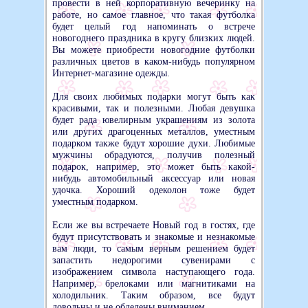
провести в ней корпоративную вечеринку на
работе, но самое главное, что такая футболка
будет целый год напоминать о встрече
новогоднего праздника в кругу близких людей.
Вы можете приобрести новогодние футболки
различных цветов в каком-нибудь популярном
Интернет-магазине одежды.
Для своих любимых подарки могут быть как
красивыми, так и полезными. Любая девушка
будет рада ювелирным украшениям из золота
или других драгоценных металлов, уместным
подарком также будут хорошие духи. Любимые
мужчины обрадуются, получив полезный
подарок, например, это может быть какой-
нибудь автомобильный аксессуар или новая
удочка. Хороший одеколон тоже будет
уместным подарком.
Если же вы встречаете Новый год в гостях, где
будут присутствовать и знакомые и незнакомые
вам люди, то самым верным решением будет
запастить недорогими сувенирами с
изображением символа наступающего года.
Например, брелоками или магнитиками на
холодильник. Таким образом, все будут
довольны и не обделены вниманием.